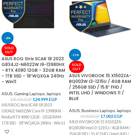
-8%
SOLD
OUT
-11%
ASUS ROG Strix SCAR 18 2023
G834JZ-N6022W I9-13980HX
SOLD
OUT
– RTX 4080 12GB – 32GB RAM
ASUS VIVOBOOK 15 X1502ZA-
– 1TB SSD – 18″WQXGA 240Hz
BQ003W I3-1215U / 4GB RAM
– Win11
/ 256GB SSD / 15.6″ FHD /
INTEL UHD / WINDOWS 11 /
ASUS
,
Gaming Laptops
,
laptops
BLUE
124.999
EGP
135.555
EGP
ASUS ROG Strix SCAR 18 2023
ASUS
,
Business Laptops
,
laptops
G834JZ-N6022W Core I9-13980HX -
17.002
EGP
19.002
EGP
Nvidia RTX 4080 12GB - 32GB RAM -
ASUS VIVOBOOK 15 X1502ZA-
1TB SSD - 18"WQXGA 240Hz - Win11
BQ003W Intel i3-1215U / 4GB RAM /
256GB SSD / 15.6″ FHD / Intel UHD /