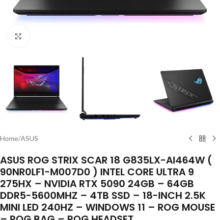
Click to enlarge
Home
/
ASUS
ASUS ROG STRIX SCAR 18 G835LX-AI464W (
90NR0LF1-M007D0 ) INTEL CORE ULTRA 9
275HX – NVIDIA RTX 5090 24GB – 64GB
DDR5-5600MHZ – 4TB SSD – 18-INCH 2.5K
MINI LED 240HZ – WINDOWS 11 – ROG MOUSE
– ROG BAG – ROG HEADSET