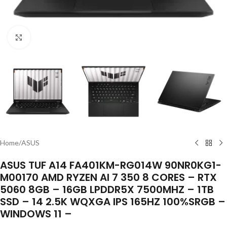
Click to enlarge
Home
/
ASUS
ASUS TUF A14 FA401KM-RG014W 90NR0KG1-
M00170 AMD RYZEN AI 7 350 8 CORES – RTX
5060 8GB – 16GB LPDDR5X 7500MHZ – 1TB
SSD – 14 2.5K WQXGA IPS 165HZ 100%SRGB –
WINDOWS 11 –