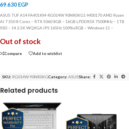
69.630
EGP
ASUS TUF A14 FA401KM-RG014W 90NR0KG1-M00170 AMD Ryzen
AI 7 350 8 Cores – RTX 5060 8GB – 16GB LPDDR5X 7500MHz – 1TB
SSD – 14 2.5K WQXGA IPS 165Hz 100%sRGB – Windows 11 –
Out of stock
Compare
Add to wishlist
SKU:
RG014W 90NR0KG
Category:
ASUS
Share:
Related products