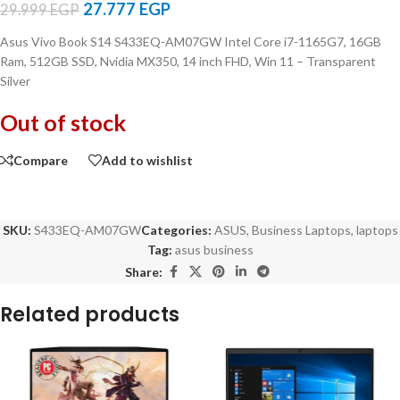
27.777
EGP
29.999
EGP
Asus Vivo Book S14 S433EQ-AM07GW Intel Core i7-1165G7, 16GB
Ram, 512GB SSD, Nvidia MX350, 14 inch FHD, Win 11 – Transparent
Silver
Out of stock
Compare
Add to wishlist
SKU:
S433EQ-AM07GW
Categories:
ASUS
,
Business Laptops
,
laptops
Tag:
asus business
Share:
Related products