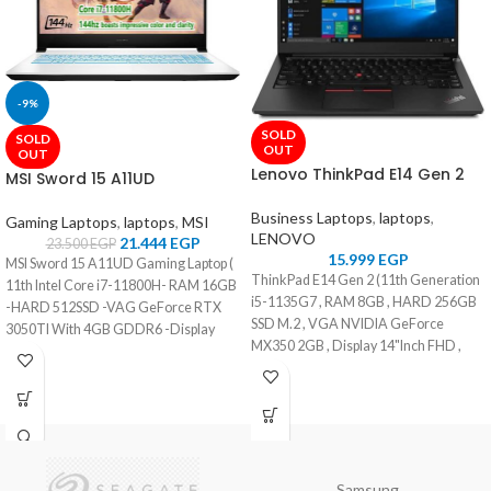
-9%
SOLD
SOLD
OUT
OUT
Lenovo ThinkPad E14 Gen 2
MSI Sword 15 A11UD
Business Laptops
,
laptops
,
Gaming Laptops
,
laptops
,
MSI
LENOVO
21.444
EGP
23.500
EGP
15.999
EGP
MSI Sword 15 A11UD Gaming Laptop (
ThinkPad E14 Gen 2 (11th Generation
11th Intel Core i7-11800H- RAM 16GB
i5-1135G7 , RAM 8GB , HARD 256GB
-HARD 512SSD -VAG GeForce RTX
SSD M.2 , VGA NVIDIA GeForce
3050TI With 4GB GDDR6 -Display
MX350 2GB , Display 14"Inch FHD ,
15.6 FHD 144HZ- Color White - OS
Color Black , OS DOS )
Windows 10 )
Samsung