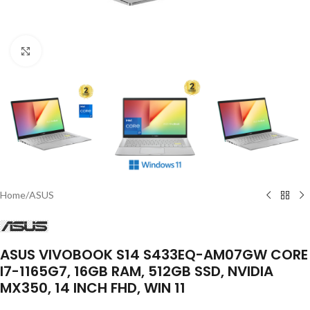
Click to enlarge
Home
/
ASUS
ASUS VIVOBOOK S14 S433EQ-AM07GW CORE
I7-1165G7, 16GB RAM, 512GB SSD, NVIDIA
MX350, 14 INCH FHD, WIN 11