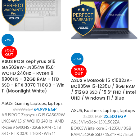
-7%
SOLD
OUT
-36%
ASUS ROG Zephyrus G15
GA503RW-LN054W 15.6″
SOLD
WQHD 240Hz – Ryzen 9
OUT
6900HS – 32GB RAM – 1TB
ASUS VivoBook 15 X1502ZA-
SSD – RTX 3070 Ti 8GB – Win
BQ005W i5-1235U / 8GB RAM
11 (Moonlight White)
/ 512GB SSD / 15.6″ FHD / Intel
UHD / Windows 11 / Blue
ASUS
,
Gaming Laptops
,
laptops
64.999
EGP
69.999
EGP
ASUS
,
Business Laptops
,
laptops
ASUS ROG Zephyrus G15 GA503RW-
22.500
EGP
35.000
EGP
LN054W 15.6" WQHD 240Hz - AMD
ASUS VivoBook 15 X1502ZA-
Ryzen 9 6900HS - 32GB RAM - 1TB
BQ005W intel core i5-1235U / 8GB
SSD - RTX 3070 Ti 8GB - Win 11
RAM / 512GB SSD / 15.6″ FHD / Intel