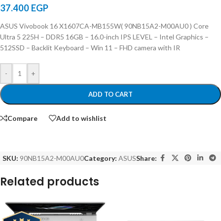
37.400
EGP
ASUS Vivobook 16 X1607CA-MB155W( 90NB15A2-M00AU0 ) Core
Ultra 5 225H – DDR5 16GB – 16.0-inch IPS LEVEL – Intel Graphics –
512SSD – Backlit Keyboard – Win 11 – FHD camera with IR
-
+
ADD TO CART
Compare
Add to wishlist
SKU:
90NB15A2-M00AU0
Category:
ASUS
Share:
Related products