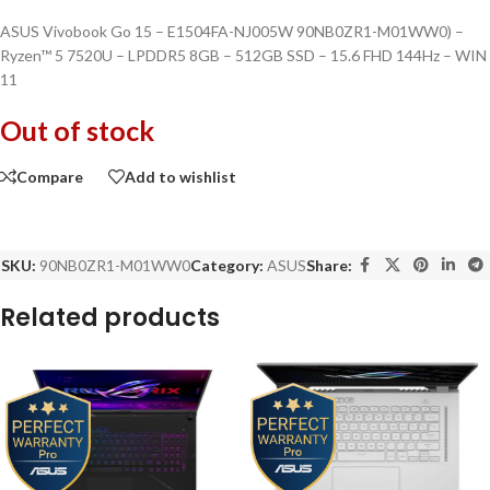
ASUS Vivobook Go 15 – E1504FA-NJ005W 90NB0ZR1-M01WW0) –
Ryzen™ 5 7520U – LPDDR5 8GB – 512GB SSD – 15.6 FHD 144Hz – WIN
11
Out of stock
Compare
Add to wishlist
SKU:
90NB0ZR1-M01WW0
Category:
ASUS
Share:
Related products