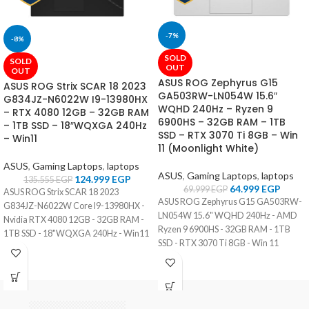
-7%
-8%
SOLD
SOLD
OUT
OUT
ASUS ROG Zephyrus G15
ASUS ROG Strix SCAR 18 2023
GA503RW-LN054W 15.6″
G834JZ-N6022W I9-13980HX
WQHD 240Hz – Ryzen 9
– RTX 4080 12GB – 32GB RAM
6900HS – 32GB RAM – 1TB
– 1TB SSD – 18″WQXGA 240Hz
SSD – RTX 3070 Ti 8GB – Win
– Win11
11 (Moonlight White)
ASUS
,
Gaming Laptops
,
laptops
ASUS
,
Gaming Laptops
,
laptops
124.999
EGP
135.555
EGP
64.999
EGP
69.999
EGP
ASUS ROG Strix SCAR 18 2023
ASUS ROG Zephyrus G15 GA503RW-
G834JZ-N6022W Core I9-13980HX -
LN054W 15.6" WQHD 240Hz - AMD
Nvidia RTX 4080 12GB - 32GB RAM -
Ryzen 9 6900HS - 32GB RAM - 1TB
1TB SSD - 18"WQXGA 240Hz - Win11
SSD - RTX 3070 Ti 8GB - Win 11
(Moonlight White)