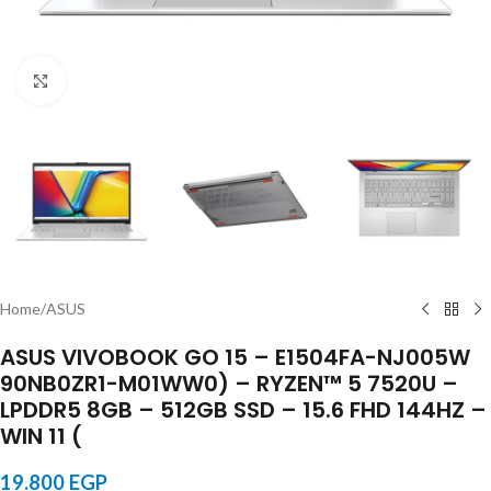
Click to enlarge
Home
/
ASUS
ASUS VIVOBOOK GO 15 – E1504FA-NJ005W
90NB0ZR1-M01WW0) – RYZEN™ 5 7520U –
LPDDR5 8GB – 512GB SSD – 15.6 FHD 144HZ –
WIN 11 (
19.800
EGP