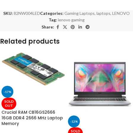
SKU:
82NW004LED
Categories:
Gaming Laptops
,
laptops
,
LENOVO
Tag:
lenovo gaming
Share:
Related products
-17%
SOLD
OUT
Crucial RAM CB16GS2666
16GB DDR4 2666 MHz Laptop
-12%
Memory
SOLD