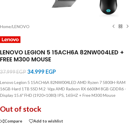
Home
/
LENOVO
LENOVO LEGION 5 15ACH6A 82NW004LED +
FREE M300 MOUSE
34.999
EGP
37.999
EGP
Lenovo Legion 5 15ACH6A 82NW004LED
AMD Ryzen 7 5800H-RAM
16GB-Hard 1TB SSD M.2 -Vga AMD Radeon RX 6600M 8GB GDDR6 -
Display 15.6″ FHD (1920×1080) IPS, 165HZ + Free M300 Mouse
Out of stock
Compare
Add to wishlist