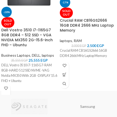
-17%
SOLD
-28%
OUT
Crucial RAM CB16GS2666
SOLD
OUT
16GB DDR4 2666 MHz Laptop
Dell Vostro 3510 i7-1165G7
Memory
8GB DDR4 – 512 SSD – VGA
NVIDIA MX350 2G-15.6-inch
laptops
,
RAM
FHD – Ubuntu
2.500
EGP
3.000
EGP
Crucial RAM CB16GS2666 16GB
Business Laptops
,
DELL
,
laptops
DDR4 2666 MHz Laptop Memory
25.555
EGP
35.555
EGP
DELL Vostro 3510 i7-1165G7-RAM
8GB-HARD 512 SSD NVME -VAG
Nvidia MX350 With 2GB -DISPLAY 15.6
FHD + Ubuntu
Samsung