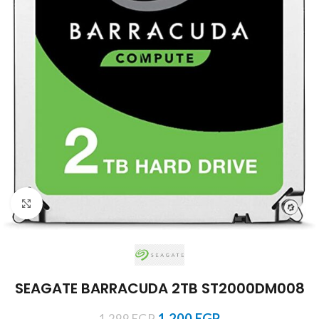
Click to enlarge
SEAGATE BARRACUDA 2TB ‎ST2000DM008
1.200
EGP
1.299
EGP