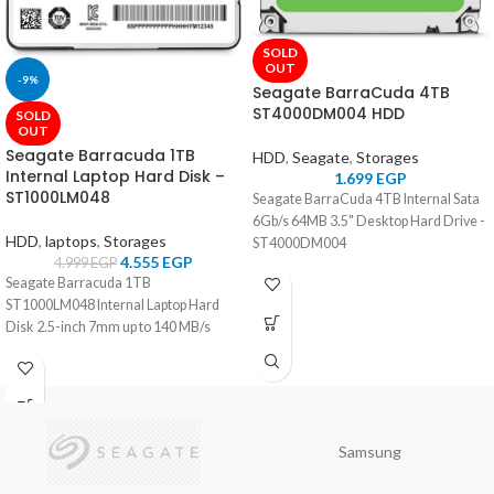
SOLD
OUT
-9%
Seagate BarraCuda 4TB
ST4000DM004 HDD
SOLD
OUT
Seagate Barracuda 1TB
HDD
,
Seagate
,
Storages
Internal Laptop Hard Disk –
1.699
EGP
ST1000LM048
Seagate BarraCuda 4TB Internal Sata
6Gb/s 64MB 3.5" Desktop Hard Drive -
HDD
,
laptops
,
Storages
ST4000DM004
4.555
EGP
4.999
EGP
Seagate Barracuda 1TB
ST1000LM048 Internal Laptop Hard
Disk 2.5-inch 7mm up to 140 MB/s
Samsung