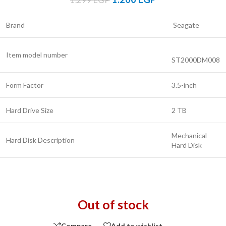
Brand
‎ Seagate
Item model number
ST2000DM008
Form Factor
‎3.5-inch
Hard Drive Size
‎2 TB
‎Mechanical
Hard Disk Description
Hard Disk
Out of stock
Compare
Add to wishlist