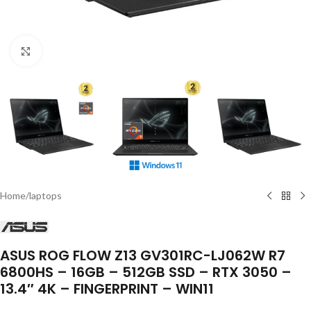
Click to enlarge
Home
/
laptops
ASUS ROG FLOW Z13 GV301RC-LJ062W R7
6800HS – 16GB – 512GB SSD – RTX 3050 –
13.4″ 4K – FINGERPRINT – WIN11