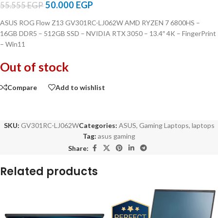
50.000
EGP
55.555
EGP
ASUS ROG Flow Z13 GV301RC-LJ062W AMD RYZEN 7 6800HS –
16GB DDR5 – 512GB SSD – NVIDIA RTX 3050 – 13.4″ 4K – FingerPrint
– Win11
Out of stock
Compare
Add to wishlist
SKU:
GV301RC-LJ062W
Categories:
ASUS
,
Gaming Laptops
,
laptops
Tag:
asus gaming
Share:
Related products