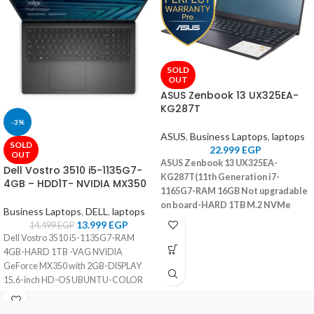
SOLD
OUT
ASUS Zenbook 13 UX325EA-
KG287T
-3%
ASUS
,
Business Laptops
,
laptops
SOLD
22.999
EGP
OUT
ASUS Zenbook 13 UX325EA-
Dell Vostro 3510 i5-1135G7-
KG287T(11th Generation i7-
4GB – HDD1T- NVIDIA MX350
1165G7-RAM 16GB Not upgradable
on board-HARD 1TB M.2 NVMe
Business Laptops
,
DELL
,
laptops
SSD- Vga Intel Iris Xᵉ -Display13.3
13.999
EGP
14.499
EGP
Inch FHD OLED-OS Win 10-Backlit
Dell Vostro 3510 i5-1135G7-RAM
Keyboard- Pine Grey)
4GB-HARD 1TB -VAG NVIDIA
GeForce MX350 with 2GB-DISPLAY
15.6-inch HD-OS UBUNTU-COLOR
Carbon Black