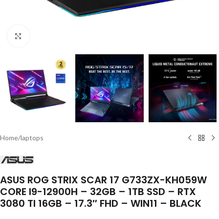
Click to enlarge
Home
/
laptops
ASUS ROG STRIX SCAR 17 G733ZX-KH059W
CORE I9-12900H – 32GB – 1TB SSD – RTX
3080 TI 16GB – 17.3″ FHD – WIN11 – BLACK