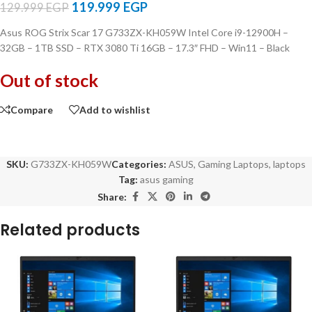
119.999
EGP
129.999
EGP
Asus ROG Strix Scar 17 G733ZX-KH059W Intel Core i9-12900H –
32GB – 1TB SSD – RTX 3080 Ti 16GB – 17.3″ FHD – Win11 – Black
Out of stock
Compare
Add to wishlist
SKU:
G733ZX-KH059W
Categories:
ASUS
,
Gaming Laptops
,
laptops
Tag:
asus gaming
Share:
Related products