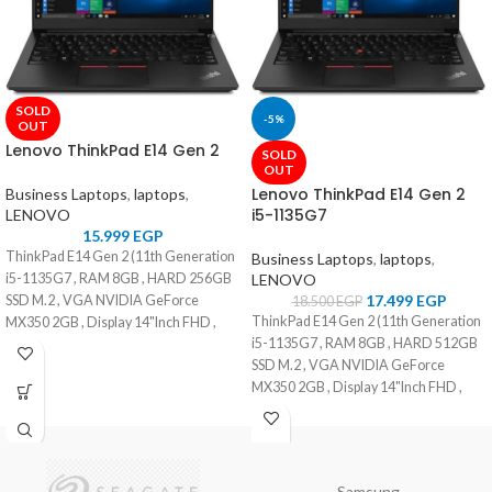
SOLD
-5%
OUT
Lenovo ThinkPad E14 Gen 2
SOLD
OUT
Lenovo ThinkPad E14 Gen 2
Business Laptops
,
laptops
,
i5-1135G7
LENOVO
15.999
EGP
ThinkPad E14 Gen 2 (11th Generation
Business Laptops
,
laptops
,
i5-1135G7 , RAM 8GB , HARD 256GB
LENOVO
17.499
EGP
SSD M.2 , VGA NVIDIA GeForce
18.500
EGP
ThinkPad E14 Gen 2 (11th Generation
MX350 2GB , Display 14"Inch FHD ,
i5-1135G7 , RAM 8GB , HARD 512GB
Color Black , OS DOS )
SSD M.2 , VGA NVIDIA GeForce
MX350 2GB , Display 14"Inch FHD ,
Color Black , OS DOS )
Samsung