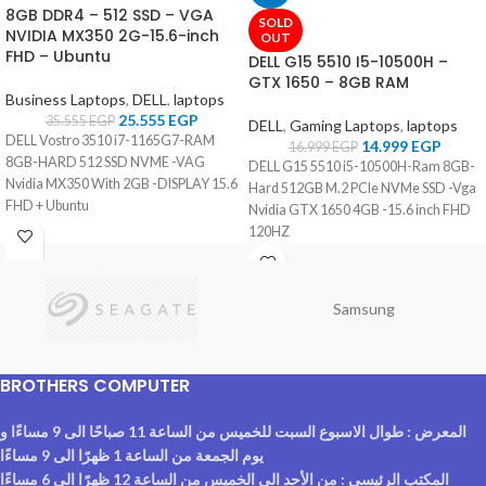
8GB DDR4 – 512 SSD – VGA
SOLD
NVIDIA MX350 2G-15.6-inch
OUT
FHD – Ubuntu
DELL G15 5510 I5-10500H –
GTX 1650 – 8GB RAM
Business Laptops
,
DELL
,
laptops
25.555
EGP
35.555
EGP
DELL
,
Gaming Laptops
,
laptops
DELL Vostro 3510 i7-1165G7-RAM
14.999
EGP
16.999
EGP
8GB-HARD 512 SSD NVME -VAG
DELL G15 5510 i5-10500H-Ram 8GB-
Nvidia MX350 With 2GB -DISPLAY 15.6
Hard 512GB M.2 PCIe NVMe SSD -Vga
FHD + Ubuntu
Nvidia GTX 1650 4GB -15.6 inch FHD
120HZ
Samsung
BROTHERS COMPUTER
المعرض : طوال الاسبوع السبت للخميس من الساعة 11 صباحًا الى 9 مساءًا و
يوم الجمعة من الساعة 1 ظهرًا الى 9 مساءًا
المكتب الرئيسي : من الأحد الى الخميس من الساعة 12 ظهرًا الى 6 مساءًا