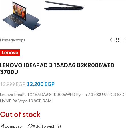
Home
/
laptops
LENOVO IDEAPAD 3 15ADA6 82KR006WED
3700U
12.200
EGP
13.999
EGP
Lenovo IdeaPad 3 15ADA6 82KR006WED Ryzen 7 3700U 512GB SSD
NVME RX Vega 10 8GB RAM
Out of stock
Compare
Add to wishlist