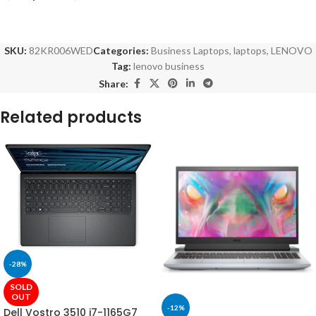
SKU:
82KR006WED
Categories:
Business Laptops
,
laptops
,
LENOVO
Tag:
lenovo business
Share:
Related products
-28%
SOLD
OUT
-12%
Dell Vostro 3510 i7-1165G7