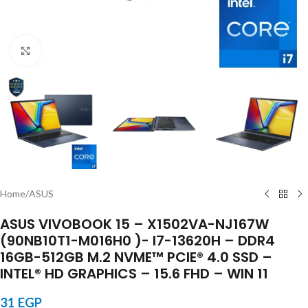
Click to enlarge
Home
/
ASUS
ASUS VIVOBOOK 15 – X1502VA-NJ167W
(90NB10T1-M016H0 )- I7-13620H – DDR4
16GB-512GB M.2 NVME™ PCIE® 4.0 SSD –
INTEL® HD GRAPHICS – 15.6 FHD – WIN 11
31
EGP