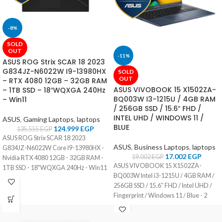
-8%
SOLD
OUT
-11%
ASUS ROG Strix SCAR 18 2023
G834JZ-N6022W I9-13980HX
SOLD
OUT
– RTX 4080 12GB – 32GB RAM
ASUS VIVOBOOK 15 X1502ZA-
– 1TB SSD – 18″WQXGA 240Hz
BQ003W I3-1215U / 4GB RAM
– Win11
/ 256GB SSD / 15.6″ FHD /
INTEL UHD / WINDOWS 11 /
ASUS
,
Gaming Laptops
,
laptops
BLUE
124.999
EGP
135.555
EGP
ASUS ROG Strix SCAR 18 2023
ASUS
,
Business Laptops
,
laptops
G834JZ-N6022W Core I9-13980HX -
17.002
EGP
19.002
EGP
Nvidia RTX 4080 12GB - 32GB RAM -
ASUS VIVOBOOK 15 X1502ZA-
1TB SSD - 18"WQXGA 240Hz - Win11
BQ003W Intel i3-1215U / 4GB RAM /
256GB SSD / 15.6″ FHD / Intel UHD /
Fingerprint / Windows 11 / Blue - 2
Years Warranty