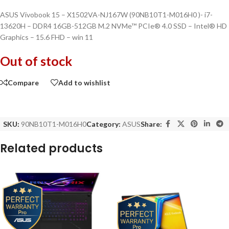
ASUS Vivobook 15 – X1502VA-NJ167W (90NB10T1-M016H0 )- i7-
13620H – DDR4 16GB-512GB M.2 NVMe™ PCIe® 4.0 SSD – Intel® HD
Graphics – 15.6 FHD – win 11
Out of stock
Compare
Add to wishlist
SKU:
90NB10T1-M016H0
Category:
ASUS
Share:
Related products