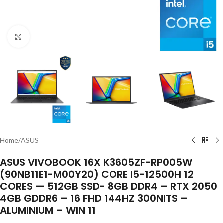
Click to enlarge
Home
/
ASUS
ASUS VIVOBOOK 16X K3605ZF-RP005W
(90NB11E1-M00Y20) CORE I5-12500H 12
CORES — 512GB SSD- 8GB DDR4 – RTX 2050
4GB GDDR6 – 16 FHD 144HZ 300NITS –
ALUMINIUM – WIN 11