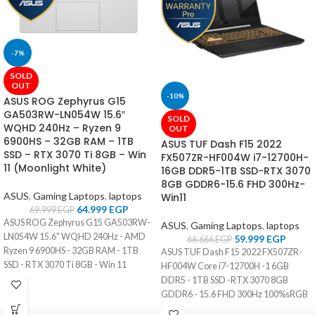
-7%
SOLD
OUT
-10%
ASUS ROG Zephyrus G15
GA503RW-LN054W 15.6″
SOLD
WQHD 240Hz – Ryzen 9
OUT
6900HS – 32GB RAM – 1TB
ASUS TUF Dash F15 2022
SSD – RTX 3070 Ti 8GB – Win
FX507ZR-HF004W i7-12700H-
11 (Moonlight White)
16GB DDR5-1TB SSD-RTX 3070
8GB GDDR6-15.6 FHD 300Hz-
ASUS
,
Gaming Laptops
,
laptops
Win11
64.999
EGP
69.999
EGP
ASUS ROG Zephyrus G15 GA503RW-
ASUS
,
Gaming Laptops
,
laptops
LN054W 15.6" WQHD 240Hz - AMD
59.999
EGP
66.666
EGP
Ryzen 9 6900HS - 32GB RAM - 1TB
ASUS TUF Dash F15 2022 FX507ZR-
SSD - RTX 3070 Ti 8GB - Win 11
HF004W Core i7-12700H -1 6GB
(Moonlight White)
DDR5 - 1TB SSD -RTX 3070 8GB
GDDR6 - 15.6 FHD 300Hz 100%sRGB
- Win11 - 2Y Warranty