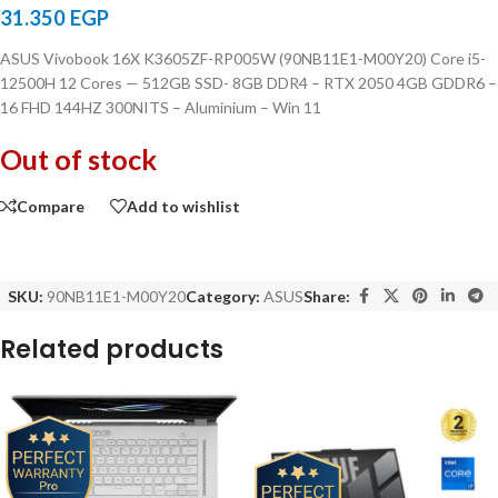
31.350
EGP
ASUS Vivobook 16X K3605ZF-RP005W (90NB11E1-M00Y20) Core i5-
12500H 12 Cores — 512GB SSD- 8GB DDR4 – RTX 2050 4GB GDDR6 –
16 FHD 144HZ 300NITS – Aluminium – Win 11
Out of stock
Compare
Add to wishlist
SKU:
90NB11E1-M00Y20
Category:
ASUS
Share:
Related products