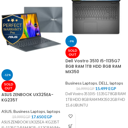
-9%
SOLD
OUT
Dell Vostro 3510 I5-1135G7
8GB RAM 1TB HDD 8GB RAM
MX350
-12%
Business Laptops
,
DELL
,
laptops
SOLD
OUT
15.499
EGP
16.999
EGP
ASUS ZENBOOK UX325EA-
Dell Vostro 3510 I5-1135G7 8GB RAM
KG235T
1TB HDD 8GB RAM MX350 2GB FHD
15.6 UBUNTU
ASUS
,
Business Laptops
,
laptops
17.650
EGP
19.999
EGP
ASUS ZENBOOK UX325EA-KG235T
i5-1135G7-RAM 8GB - 512GB NVMe