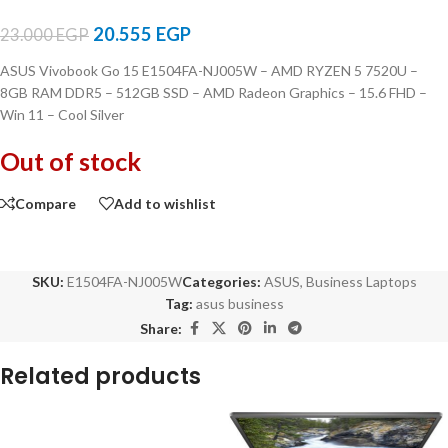
20.555
EGP
23.000
EGP
ASUS Vivobook Go 15 E1504FA-NJ005W – AMD RYZEN 5 7520U –
8GB RAM DDR5 – 512GB SSD – AMD Radeon Graphics – 15.6 FHD –
Win 11 – Cool Silver
Out of stock
Compare
Add to wishlist
SKU:
E1504FA-NJ005W
Categories:
ASUS
,
Business Laptops
Tag:
asus business
Share:
Related products