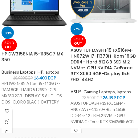
-7%
-14%
SOLD
SOLD
OUT
OUT
ASUS TUF DASH F15 FX516PM-
HP DW3158NIA i5-1135G7 MX
HN072W i7-11370H-Ram 16GB
350
DDR4- Hard 512GB SSD M.2
NVMe- GPU NVIDIA GeForce
Business Laptops
,
HP
,
laptops
RTX 3060 6GB-Display 15.6
16.400
EGP
18.999
EGP
FHD 144HZ
HP DW3158NIA Core i5 -1135G7 -
RAM 8GB - HARD 512 SSD - GPU
ASUS
,
Gaming Laptops
,
laptops
MX350 2GB - DISPLAY15.6 HD - OS
26.499
EGP
28.500
EGP
DOS - CLORO BLACK- BATTERY
ASUS TUF DASH F15 FX516PM-
3CELL
HN072W i7-11370H-Ram 16GB
DDR4- 512 TB M.2 NVMe- GPU
NVIDIA GeForce RTX 3060With 6GB-
Display 15.6 FHD 144HZ