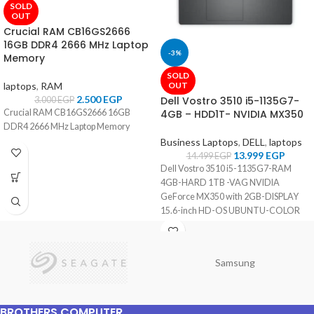
SOLD
OUT
Crucial RAM CB16GS2666
16GB DDR4 2666 MHz Laptop
-3%
Memory
SOLD
laptops
,
RAM
OUT
2.500
EGP
Dell Vostro 3510 i5-1135G7-
3.000
EGP
Crucial RAM CB16GS2666 16GB
4GB – HDD1T- NVIDIA MX350
DDR4 2666 MHz Laptop Memory
Business Laptops
,
DELL
,
laptops
13.999
EGP
14.499
EGP
Dell Vostro 3510 i5-1135G7-RAM
4GB-HARD 1TB -VAG NVIDIA
GeForce MX350 with 2GB-DISPLAY
15.6-inch HD-OS UBUNTU-COLOR
Carbon Black
Samsung
BROTHERS COMPUTER