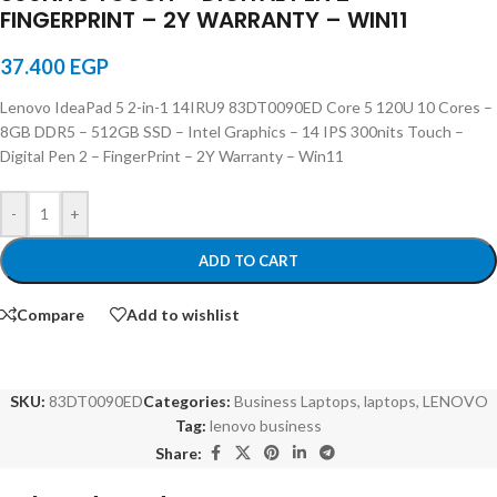
FINGERPRINT – 2Y WARRANTY – WIN11
37.400
EGP
Lenovo IdeaPad 5 2-in-1 14IRU9 83DT0090ED Core 5 120U 10 Cores –
8GB DDR5 – 512GB SSD – Intel Graphics – 14 IPS 300nits Touch –
Digital Pen 2 – FingerPrint – 2Y Warranty – Win11
-
+
ADD TO CART
Compare
Add to wishlist
SKU:
83DT0090ED
Categories:
Business Laptops
,
laptops
,
LENOVO
Tag:
lenovo business
Share: