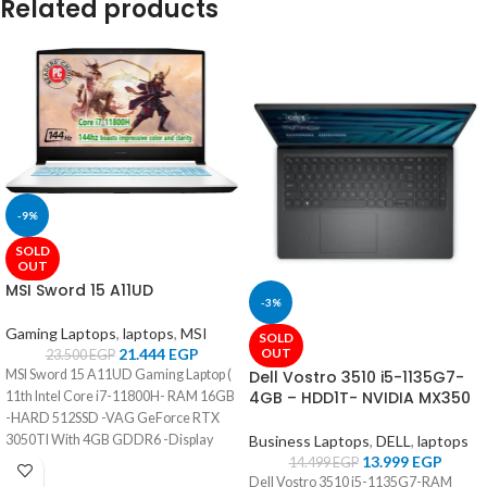
Related products
-9%
SOLD
OUT
MSI Sword 15 A11UD
-3%
Gaming Laptops
,
laptops
,
MSI
SOLD
21.444
EGP
OUT
23.500
EGP
MSI Sword 15 A11UD Gaming Laptop (
Dell Vostro 3510 i5-1135G7-
4GB – HDD1T- NVIDIA MX350
11th Intel Core i7-11800H- RAM 16GB
-HARD 512SSD -VAG GeForce RTX
3050TI With 4GB GDDR6 -Display
Business Laptops
,
DELL
,
laptops
13.999
EGP
15.6 FHD 144HZ- Color White - OS
14.499
EGP
Dell Vostro 3510 i5-1135G7-RAM
Windows 10 )