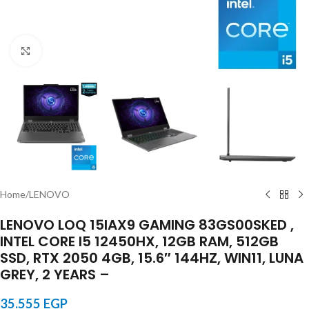
Click to enlarge
Home
/
LENOVO
LENOVO LOQ 15IAX9 GAMING 83GS00SKED ,
INTEL CORE I5 12450HX, 12GB RAM, 512GB
SSD, RTX 2050 4GB, 15.6″ 144HZ, WIN11, LUNA
GREY, 2 YEARS –
35.555
EGP