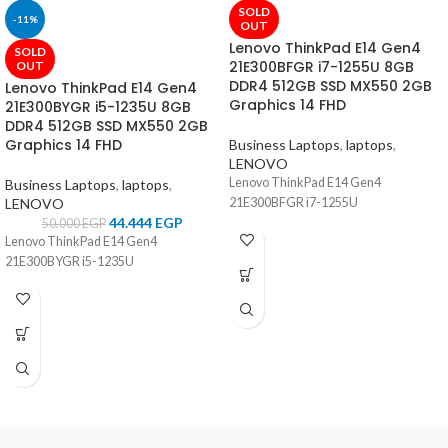
SOLD
-11%
OUT
Lenovo ThinkPad E14 Gen4
SOLD
21E300BFGR i7-1255U 8GB
OUT
DDR4 512GB SSD MX550 2GB
Lenovo ThinkPad E14 Gen4
Graphics 14 FHD
21E300BYGR i5-1235U 8GB
DDR4 512GB SSD MX550 2GB
Graphics 14 FHD
Business Laptops
,
laptops
,
LENOVO
Lenovo ThinkPad E14 Gen4
Business Laptops
,
laptops
,
LENOVO
21E300BFGR i7-1255U
44.444
EGP
50.000
EGP
Lenovo ThinkPad E14 Gen4
21E300BYGR i5-1235U