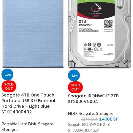
-10%
-12%
SOLD
SOLD
OUT
OUT
Seagate 4TB One Touch
Seagate IRONWOLF 2TB
Portable USB 3.0 External
ST2000VN004
Hard Drive – Light Blue
STKC4000402
HDD
,
Seagate
,
Storages
1.400
EGP
1.599
EGP
Portable Hard Disk
,
Seagate
,
Seagate IRONWOLF 2TB
Storages
ST2000VN004 3.5"