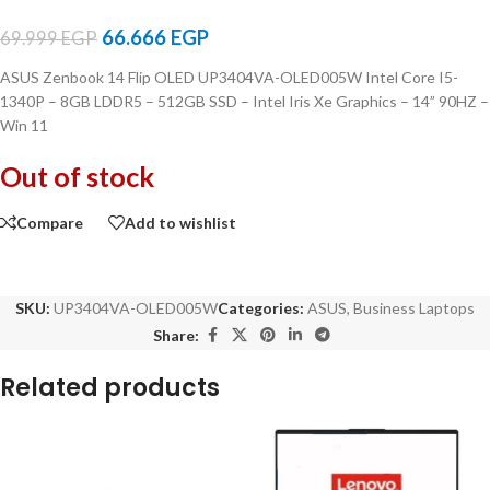
66.666
EGP
69.999
EGP
ASUS Zenbook 14 Flip OLED UP3404VA-OLED005W Intel Core I5-
1340P – 8GB LDDR5 – 512GB SSD – Intel Iris Xe Graphics – 14” 90HZ –
Win 11
Out of stock
Compare
Add to wishlist
SKU:
UP3404VA-OLED005W
Categories:
ASUS
,
Business Laptops
Share:
Related products