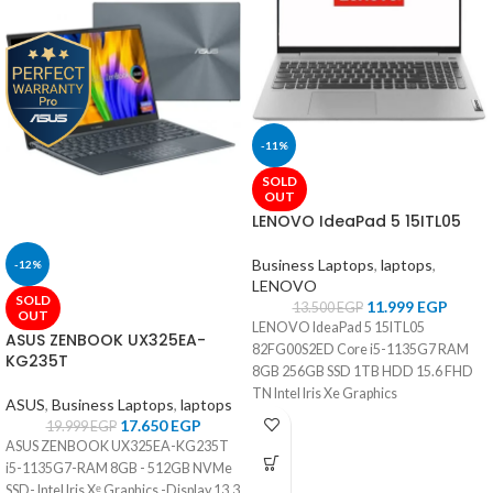
-11%
SOLD
OUT
LENOVO IdeaPad 5 15ITL05
Business Laptops
,
laptops
,
-12%
LENOVO
SOLD
11.999
EGP
13.500
EGP
OUT
LENOVO IdeaPad 5 15ITL05
ASUS ZENBOOK UX325EA-
82FG00S2ED Core i5-1135G7 RAM
KG235T
8GB 256GB SSD 1TB HDD 15.6 FHD
TN Intel Iris Xe Graphics
ASUS
,
Business Laptops
,
laptops
17.650
EGP
19.999
EGP
ASUS ZENBOOK UX325EA-KG235T
i5-1135G7-RAM 8GB - 512GB NVMe
SSD- Intel Iris Xᵉ Graphics -Display 13.3