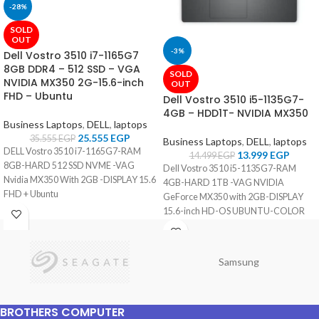
-28%
SOLD
OUT
-3%
Dell Vostro 3510 i7-1165G7
8GB DDR4 – 512 SSD – VGA
SOLD
NVIDIA MX350 2G-15.6-inch
OUT
FHD – Ubuntu
Dell Vostro 3510 i5-1135G7-
4GB – HDD1T- NVIDIA MX350
Business Laptops
,
DELL
,
laptops
25.555
EGP
35.555
EGP
Business Laptops
,
DELL
,
laptops
DELL Vostro 3510 i7-1165G7-RAM
13.999
EGP
14.499
EGP
8GB-HARD 512 SSD NVME -VAG
Dell Vostro 3510 i5-1135G7-RAM
Nvidia MX350 With 2GB -DISPLAY 15.6
4GB-HARD 1TB -VAG NVIDIA
FHD + Ubuntu
GeForce MX350 with 2GB-DISPLAY
15.6-inch HD-OS UBUNTU-COLOR
Carbon Black
Samsung
BROTHERS COMPUTER